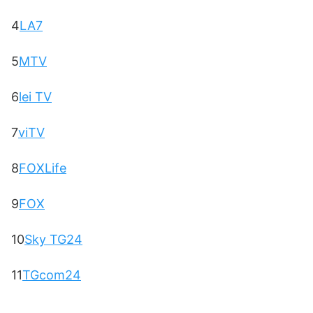
4
LA7
5
MTV
6
lei TV
7
viTV
8
FOXLife
9
FOX
10
Sky TG24
11
TGcom24