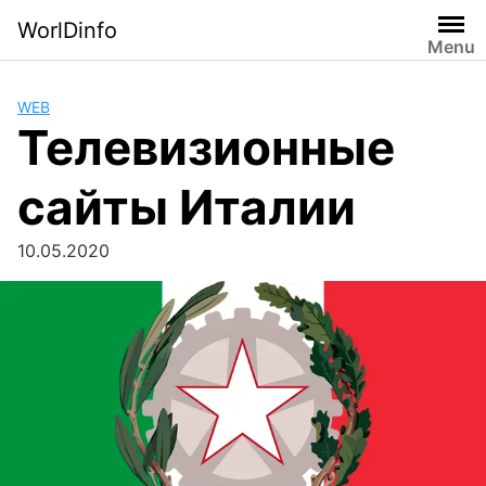
Skip
WorlDinfo
to
Menu
content
WEB
Телевизионные
сайты Италии
10.05.2020