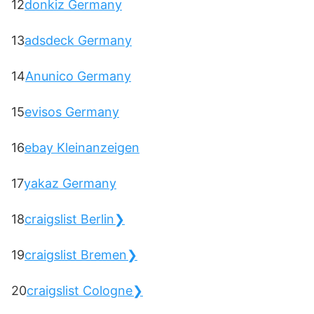
12
donkiz Germany
13
adsdeck Germany
14
Anunico Germany
15
evisos Germany
16
ebay Kleinanzeigen
17
yakaz Germany
18
craigslist Berlin❯
19
craigslist Bremen❯
20
craigslist Cologne❯