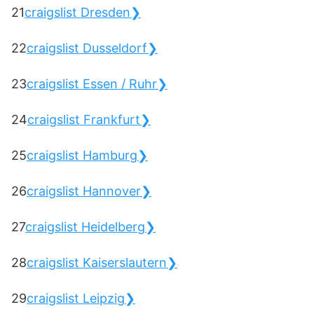
21
craigslist Dresden❯
22
craigslist Dusseldorf❯
23
craigslist Essen / Ruhr❯
24
craigslist Frankfurt❯
25
craigslist Hamburg❯
26
craigslist Hannover❯
27
craigslist Heidelberg❯
28
craigslist Kaiserslautern❯
29
craigslist Leipzig❯