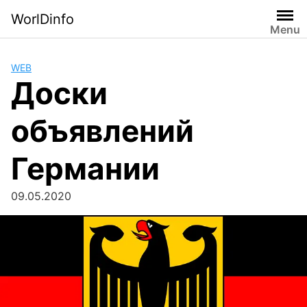
Skip
WorlDinfo
to
Menu
content
WEB
Доски
объявлений
Германии
09.05.2020