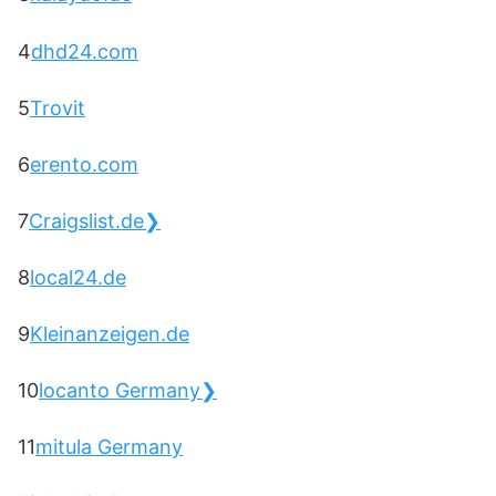
4
dhd24.com
5
Trovit
6
erento.com
7
Craigslist.de❯
8
local24.de
9
Kleinanzeigen.de
10
locanto Germany❯
11
mitula Germany